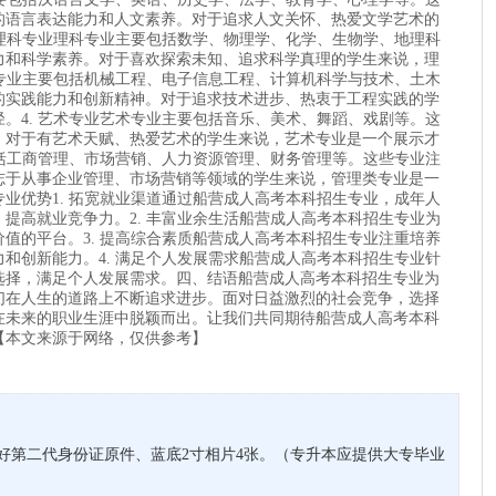
的语言表达能力和人文素养。对于追求人文关怀、热爱文学艺术的
 理科专业理科专业主要包括数学、物理学、化学、生物学、地理科
力和科学素养。对于喜欢探索未知、追求科学真理的学生来说，理
科专业主要包括机械工程、电子信息工程、计算机科学与技术、土木
的实践能力和创新精神。对于追求技术进步、热衷于工程实践的学
。4. 艺术专业艺术专业主要包括音乐、美术、舞蹈、戏剧等。这
。对于有艺术天赋、热爱艺术的学生来说，艺术专业是一个展示才
包括工商管理、市场营销、人力资源管理、财务管理等。这些专业注
志于从事企业管理、市场营销等领域的学生来说，管理类专业是一
业优势1. 拓宽就业渠道通过船营成人高考本科招生专业，成年人
提高就业竞争力。2. 丰富业余生活船营成人高考本科招生专业为
值的平台。3. 提高综合素质船营成人高考本科招生专业注重培养
和创新能力。4. 满足个人发展需求船营成人高考本科招生专业针
选择，满足个人发展需求。四、结语船营成人高考本科招生专业为
们在人生的道路上不断追求进步。面对日益激烈的社会竞争，选择
在未来的职业生涯中脱颖而出。让我们共同期待船营成人高考本科
【本文来源于网络，仅供参考】
好第二代身份证原件、蓝底2寸相片4张。（专升本应提供大专毕业