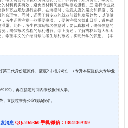
交的材料真实有效，避免因材料问题影响报名进程。三.选择专业及
兴趣和职业规划进行选择。在填报时，注意志愿的层次和梯度，既
愿的合理性。同时，还需了解专业的就业前景和发展趋势，以便做
中，考生还需注意一些重要事项。，要关注报名截止日期，避免错
息泄露。此外，考生在填写报名信息时，要认真核对，确保信息的
情况，确保报名流程的顺利进行。综上所述，了解吉林师范大学函
要。希望本文的介绍能帮助考生顺利报名，实现升学的梦想。【本
好第二代身份证原件、蓝底2寸相片4张。（专升本应提供大专毕业
369199)，再在指定时间内来校报到入学。
考费，直接过来办公室现场报名。
QQ:5169360 手机/微信：13041369199